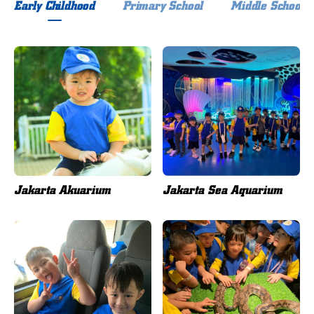
Early Childhood
Primary School
Middle School
Jakarta Akuarium
Jakarta Sea Aquarium