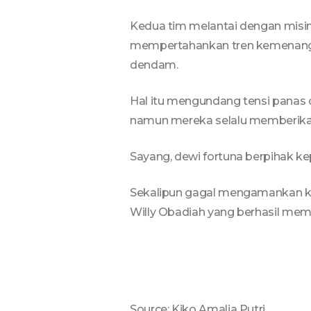
Kedua tim melantai dengan misi
mempertahankan tren kemenangan
dendam.
Hal itu mengundang tensi panas d
namun mereka selalu memberika
Sayang, dewi fortuna berpihak ke
Sekalipun gagal mengamankan kem
Willy Obadiah yang berhasil mem
Source: Kiko Amalia Putri