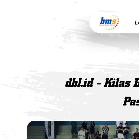
L
dbl.id - Kilas
Pa