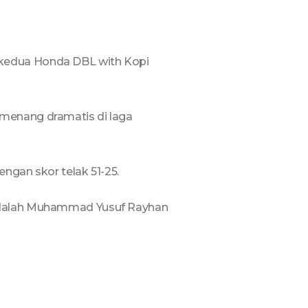
 kedua Honda DBL with Kopi
 menang dramatis di laga
ngan skor telak 51-25.
 Adalah Muhammad Yusuf Rayhan