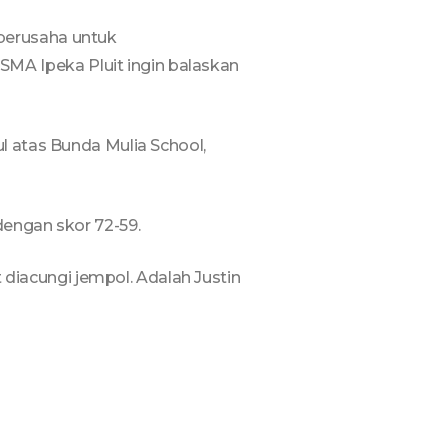
berusaha untuk
A Ipeka Pluit ingin balaskan
l atas Bunda Mulia School,
dengan skor 72-59.
iacungi jempol. Adalah Justin