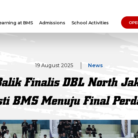
earning at BMS
Admissions
School Activities
OPE
19 August 2025
News
 Balik Finalis DBL North J
sti BMS Menuju Final Perd